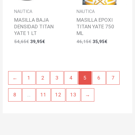
NAUTICA
NAUTICA
MASILLA BAJA
MASILLA EPOXI
DENSIDAD TITAN
TITAN YATE 750
YATE 1 LT
ML
54,65
€
39,95
€
46,15
€
35,95
€
←
1
2
3
4
5
6
7
8
…
11
12
13
→