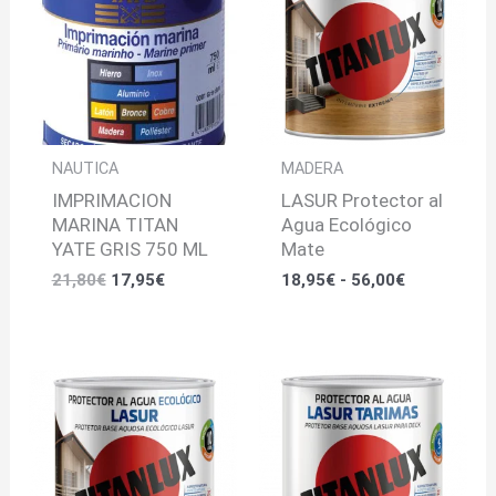
era:
es:
desde
21,80€.
17,95€.
18,95€
hasta
56,00€
NAUTICA
MADERA
IMPRIMACION
LASUR Protector al
MARINA TITAN
Agua Ecológico
YATE GRIS 750 ML
Mate
21,80
€
17,95
€
18,95
€
-
56,00
€
Rango
Rango
de
de
precios:
precios:
desde
desde
18,95€
24,95€
hasta
hasta