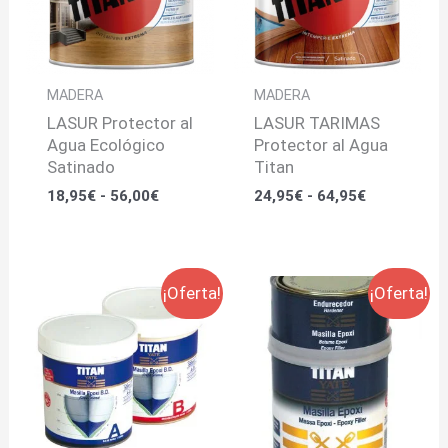
56,00€
64,95€
MADERA
MADERA
LASUR Protector al
LASUR TARIMAS
Agua Ecológico
Protector al Agua
Satinado
Titan
18,95
€
-
56,00
€
24,95
€
-
64,95
€
El
El
El
El
¡Oferta!
¡Oferta!
precio
precio
precio
precio
original
actual
original
actual
era:
es:
era:
es:
54,65€.
39,95€.
46,15€.
35,95€.