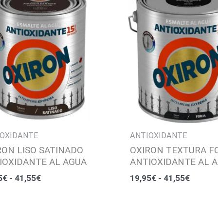
precios:
precios
desde
desde
19,95€
19,95€
hasta
hasta
41,55€
41,55€
OXIDANTE
ANTIOXIDANTE
RON LISO SATINADO
OXIRON TEXTURA F
IOXIDANTE AL AGUA
ANTIOXIDANTE AL 
5
€
-
41,55
€
19,95
€
-
41,55
€