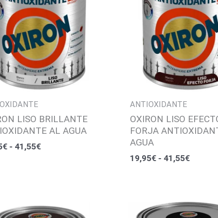
19,95€
19,95€
hasta
hasta
41,55€
41,55€
OXIDANTE
ANTIOXIDANTE
RON LISO BRILLANTE
OXIRON LISO EFECT
IOXIDANTE AL AGUA
FORJA ANTIOXIDAN
AGUA
5
€
-
41,55
€
19,95
€
-
41,55
€
Rango
Rango
de
de