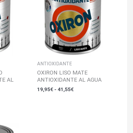
19,95€
hasta
41,55€
ANTIOXIDANTE
O
OXIRON LISO MATE
TE AL
ANTIOXIDANTE AL AGUA
19,95
€
-
41,55
€