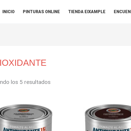
INICIO
PINTURAS ONLINE
TIENDA EIXAMPLE
ENCUEN
IOXIDANTE
ndo los 5 resultados
Rango
Rango
de
de
precios:
precios
desde
desde