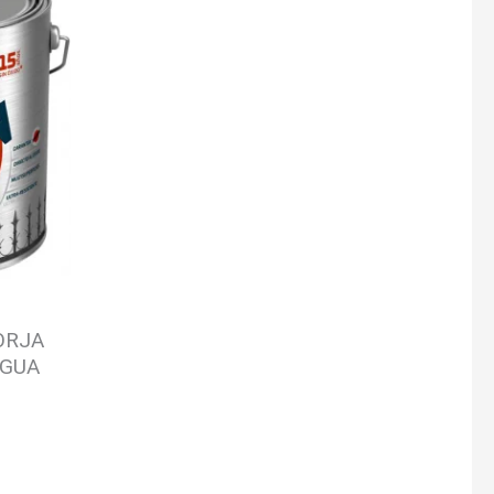
:
ORJA
AGUA