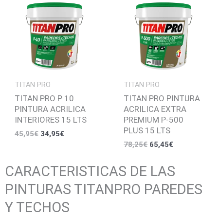
era:
es:
era:
es:
45,95€.
34,95€.
78,25€.
65,45€.
TITAN PRO
TITAN PRO
TITAN PRO P 10
TITAN PRO PINTURA
PINTURA ACRILICA
ACRILICA EXTRA
INTERIORES 15 LTS
PREMIUM P-500
PLUS 15 LTS
45,95
€
34,95
€
78,25
€
65,45
€
CARACTERISTICAS DE LAS
PINTURAS TITANPRO PAREDES
Y TECHOS