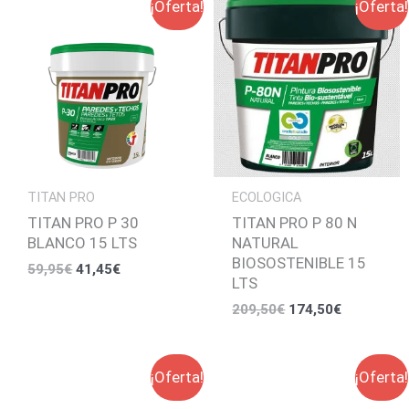
¡Oferta!
¡Oferta!
precio
precio
precio
precio
original
actual
original
actual
era:
es:
era:
es:
59,95€.
41,45€.
209,50€.
174,50€.
TITAN PRO
ECOLOGICA
TITAN PRO P 30
TITAN PRO P 80 N
BLANCO 15 LTS
NATURAL
BIOSOSTENIBLE 15
59,95
€
41,45
€
LTS
209,50
€
174,50
€
El
El
El
El
¡Oferta!
¡Oferta!
precio
precio
precio
precio
original
actual
original
actual