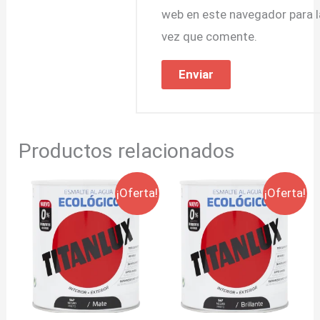
web en este navegador para 
vez que comente.
Productos relacionados
Rango
Rango
¡Oferta!
¡Oferta!
de
de
precios:
precios:
desde
desde
9,30€
9,30€
hasta
hasta
41,55€
41,55€