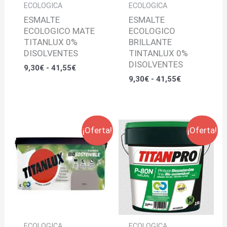
ECOLOGICA
ECOLOGICA
ESMALTE
ESMALTE
ECOLOGICO MATE
ECOLOGICO
TITANLUX 0%
BRILLANTE
DISOLVENTES
TINTANLUX 0%
DISOLVENTES
9,30
€
-
41,55
€
9,30
€
-
41,55
€
El
El
El
El
¡Oferta!
¡Oferta!
precio
precio
precio
precio
original
actual
original
actual
era:
es:
era:
es:
49,95€.
39,95€.
209,50€.
174,50€.
ECOLOGICA
ECOLOGICA