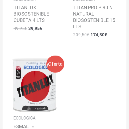
TITANLUX
TITAN PRO P 80 N
BIOSOSTENIBLE
NATURAL
CUBETA 4 LTS
BIOSOSTENIBLE 15
LTS
49,95
€
39,95
€
209,50
€
174,50
€
Rango
¡Oferta!
de
precios:
desde
9,30€
hasta
41,55€
ECOLOGICA
ESMALTE